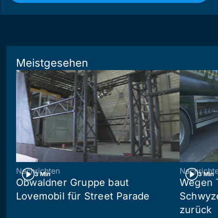
Meistgesehen
Nachrichten
Nachricht
3 Min
3 Min
Obwaldner Gruppe baut
Wegen T
Lovemobil für Street Parade
Schwyzer
zurück