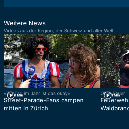
Weitere News
Videos aus der Region, der Schweiz und aller Welt
«Ein Tag im Jahr ist das okay»
Ohne Feuer
1 Min
1 Min
Street-Parade-Fans campen
Feuerwehr 
mitten in Zürich
Waldbrand