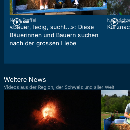
Neue Staffel
Nachricht
1 Min
2 Min
«Bauer, ledig, sucht…»: Diese
Kurznac
Bäuerinnen und Bauern suchen
nach der grossen Liebe
Weitere News
Videos aus der Region, der Schweiz und aller Welt