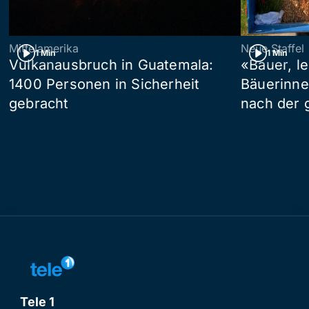
Mittelamerika
Neue Staffel
1 Min
1 Min
Vulkanausbruch in Guatemala:
«Bauer, l
1400 Personen in Sicherheit
Bäuerinne
gebracht
nach der 
Tele 1