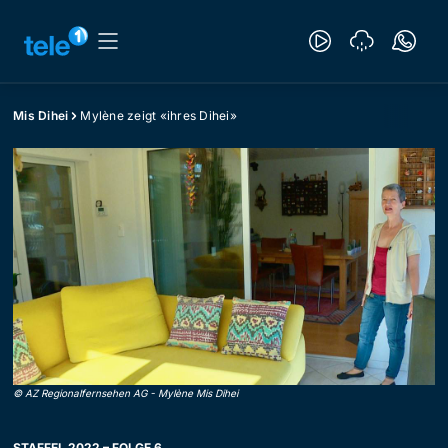
Mis Dihei
Mylène zeigt «ihres Dihei»
©
AZ Regionalfernsehen AG
-
Mylène Mis Dihei
STAFFEL 2022 – FOLGE 6