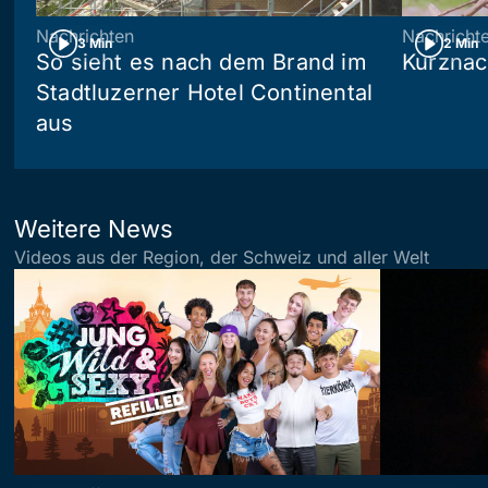
Nachrichten
Nachricht
3 Min
2 Min
So sieht es nach dem Brand im
Kurznac
Stadtluzerner Hotel Continental
aus
Weitere News
Videos aus der Region, der Schweiz und aller Welt