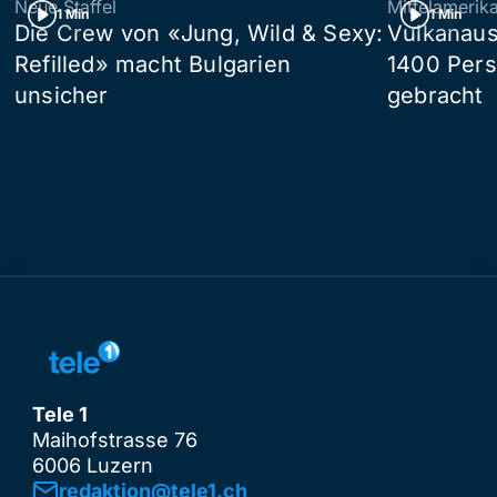
Neue Staffel
Mittelamerik
1 Min
1 Min
Die Crew von «Jung, Wild & Sexy:
Vulkanaus
Refilled» macht Bulgarien
1400 Pers
unsicher
gebracht
Tele 1
Maihofstrasse 76
6006 Luzern
redaktion@tele1.ch