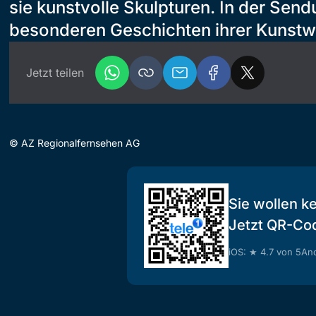
sie kunstvolle Skulpturen. In der Sendu
besonderen Geschichten ihrer Kunstw
Jetzt teilen
©
AZ Regionalfernsehen AG
Sie wollen k
Jetzt QR-Co
iOS: ★ 4.7 von 5
And