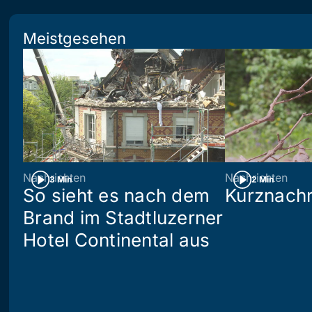
Meistgesehen
Nachrichten
Nachrichten
3 Min
2 Min
So sieht es nach dem
Kurznachr
Brand im Stadtluzerner
Hotel Continental aus