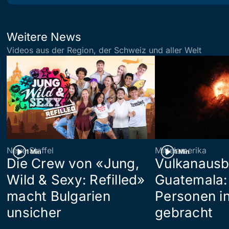
Weitere News
Videos aus der Region, der Schweiz und aller Welt
Neue Staffel
Mittelamerika
1 Min
1 Min
Die Crew von «Jung,
Vulkanausb
Wild & Sexy: Refilled»
Guatemala:
macht Bulgarien
Personen in
unsicher
gebracht