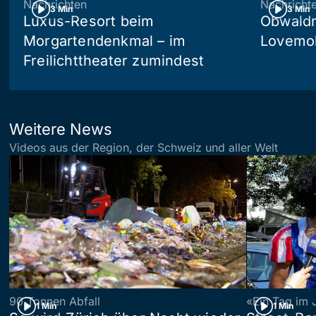
Nachrichten
Nachricht
3 Min
3 Min
Luxus-Resort beim
Obwaldn
Morgartendenkmal – im
Lovemob
Freilichttheater zumindest
Weitere News
Videos aus der Region, der Schweiz und aller Welt
90 Tonnen Abfall
«Ein Tag im 
1 Min
1 Min