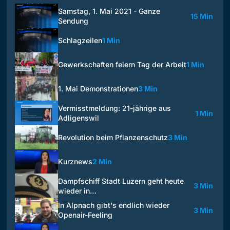
Samstag, 1. Mai 2021 - Ganze
15 Min
Sendung
Schlagzeilen
1 Min
Gewerkschaften feiern Tag der Arbeit
1 Min
1. Mai Demonstrationen
3 Min
Vermisstmeldung: 21-jährige aus
1 Min
Adligenswil
Revolution beim Pflanzenschutz
3 Min
Kurznews
2 Min
Dampfschiff Stadt Luzern geht heute
3 Min
wieder in…
In Alpnach gibt's endlich wieder
3 Min
Openair-Feeling