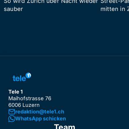
So wird Zürich über Nacht wieder
Street-P
sauber
mitten in 
Tele 1
Maihofstrasse 76
6006 Luzern
redaktion@tele1.ch
WhatsApp schicken
Team