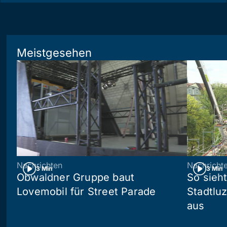
Meistgesehen
Nachrichten
Nachricht
3 Min
3 Min
Obwaldner Gruppe baut
So sieh
Lovemobil für Street Parade
Stadtlu
aus