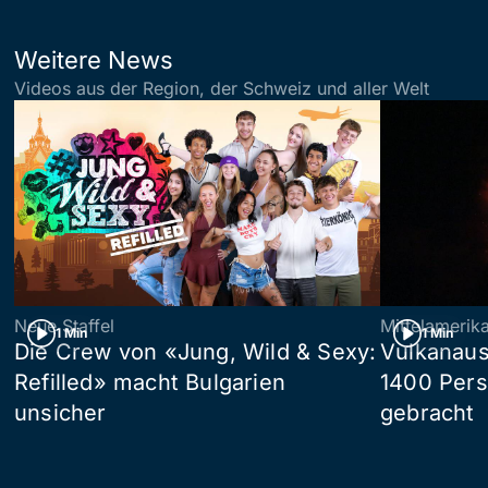
Weitere News
Videos aus der Region, der Schweiz und aller Welt
Neue Staffel
Mittelamerik
1 Min
1 Min
Die Crew von «Jung, Wild & Sexy:
Vulkanaus
Refilled» macht Bulgarien
1400 Pers
unsicher
gebracht