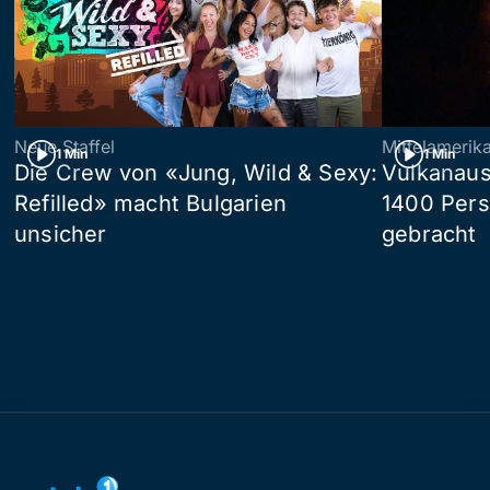
Neue Staffel
Mittelamerik
1 Min
1 Min
Die Crew von «Jung, Wild & Sexy:
Vulkanaus
Refilled» macht Bulgarien
1400 Pers
unsicher
gebracht