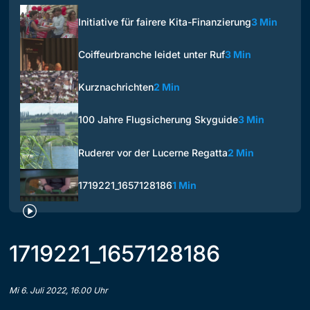
Initiative für fairere Kita-Finanzierung
3 Min
Coiffeurbranche leidet unter Ruf
3 Min
Kurznachrichten
2 Min
100 Jahre Flugsicherung Skyguide
3 Min
Ruderer vor der Lucerne Regatta
2 Min
1719221_1657128186
1 Min
1719221_1657128186
Mi 6. Juli 2022, 16.00 Uhr