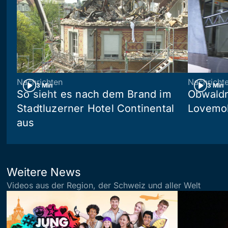
Nachrichten
Nachricht
3 Min
3 Min
So sieht es nach dem Brand im
Obwaldn
Stadtluzerner Hotel Continental
Lovemob
aus
Weitere News
Videos aus der Region, der Schweiz und aller Welt