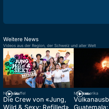
Weitere News
Videos aus der Region, der Schweiz und aller Welt
Neue Staffel
Mittelamerika
1 Min
1 Min
Die Crew von «Jung,
Vulkanausb
Wild & Sexy: Refilled»
Guatemala: