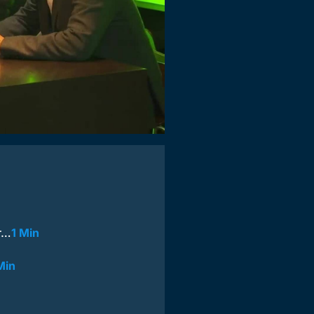
er…
1 Min
Min