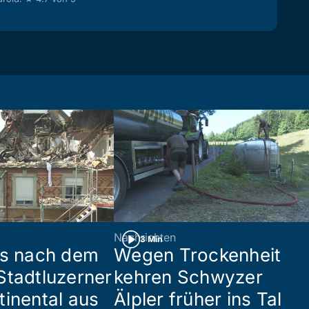
Nachrichten
3 Min
es nach dem
Wegen Trockenheit
Stadtluzerner
kehren Schwyzer
tinental aus
Älpler früher ins Tal