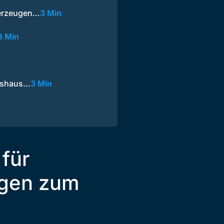
berzeugen…
3 Min
3 Min
hrshaus…
3 Min
für
ugen zum