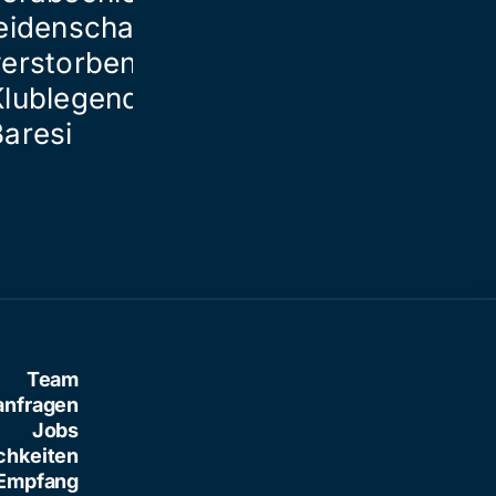
eidenschaftlich von
verstorbener
Klublegende Franco
Baresi
Team
anfragen
Jobs
chkeiten
Empfang