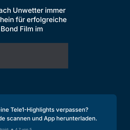
nach Unwetter immer
hein für erfolgreiche
 Bond Film im
eine Tele1-Highlights verpassen?
de scannen und App herunterladen.
roid: ★ 4.7 von 5