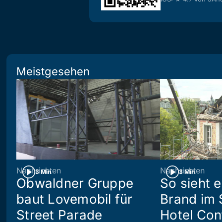
Meistgesehen
Nachrichten
Nachrichten
3 Min
3 Min
Obwaldner Gruppe
So sieht 
baut Lovemobil für
Brand im 
Street Parade
Hotel Con