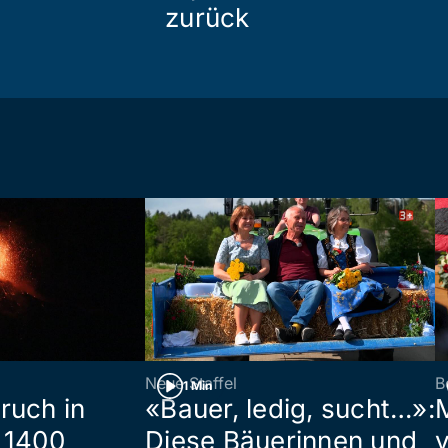
zurück
Neue Staffel
B
1 Min
ruch in
«Bauer, ledig, sucht…»:
 1400
Diese Bäuerinnen und