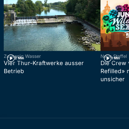
Zu wenig Wasser
Neue Staffel
2 Min
1 Min
Vier Thur-Kraftwerke ausser
Die Crew 
Betrieb
Refilled»
unsicher