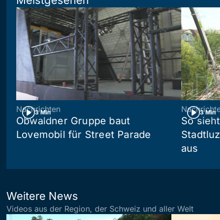
Meistgesehen
Nachrichten
Nachricht
3 Min
3 Min
Obwaldner Gruppe baut
So sieh
Lovemobil für Street Parade
Stadtlu
aus
Weitere News
Videos aus der Region, der Schweiz und aller Welt