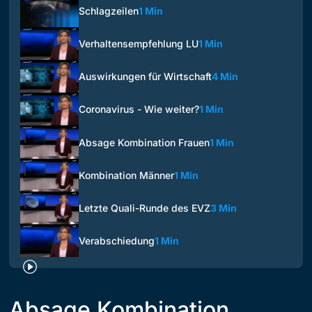
Schlagzeilen
1 Min
Verhaltensempfehlung LU
1 Min
Auswirkungen für Wirtschaft
4 Min
Coronavirus - Wie weiter?
1 Min
Absage Kombination Frauen
1 Min
Kombination Männer
1 Min
Letzte Quali-Runde des EVZ
3 Min
Verabschiedung
1 Min
Absage Kombination