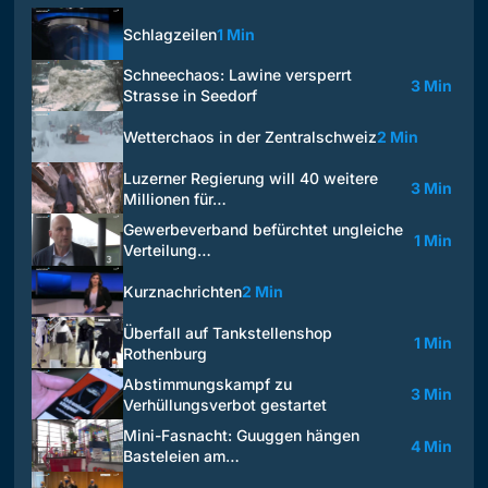
Schlagzeilen
1 Min
Schneechaos: Lawine versperrt
3 Min
Strasse in Seedorf
Wetterchaos in der Zentralschweiz
2 Min
Luzerner Regierung will 40 weitere
3 Min
Millionen für…
Gewerbeverband befürchtet ungleiche
1 Min
Verteilung…
Kurznachrichten
2 Min
Überfall auf Tankstellenshop
1 Min
Rothenburg
Abstimmungskampf zu
3 Min
Verhüllungsverbot gestartet
Mini-Fasnacht: Guuggen hängen
4 Min
Basteleien am…