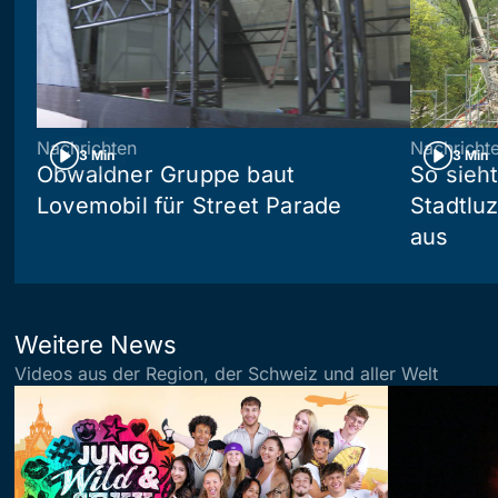
Nachrichten
Nachricht
3 Min
3 Min
Obwaldner Gruppe baut
So sieh
Lovemobil für Street Parade
Stadtlu
aus
Weitere News
Videos aus der Region, der Schweiz und aller Welt