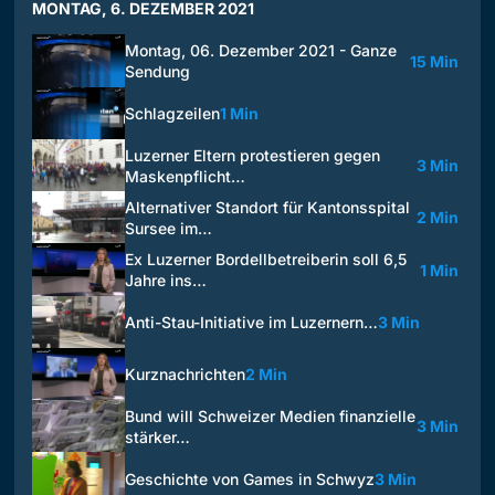
MONTAG, 6. DEZEMBER 2021
Montag, 06. Dezember 2021 - Ganze
15 Min
Sendung
Schlagzeilen
1 Min
Luzerner Eltern protestieren gegen
3 Min
Maskenpflicht…
Alternativer Standort für Kantonsspital
2 Min
Sursee im…
Ex Luzerner Bordellbetreiberin soll 6,5
1 Min
Jahre ins…
Anti-Stau-Initiative im Luzernern…
3 Min
Kurznachrichten
2 Min
Bund will Schweizer Medien finanzielle
3 Min
stärker…
Geschichte von Games in Schwyz
3 Min