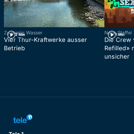
Zu wenig Wasser
Neue Staffel
2 Min
1 Min
Vier Thur-Kraftwerke ausser
Die Crew 
Betrieb
Refilled»
unsicher