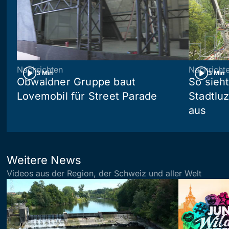
Nachrichten
Nachricht
3 Min
3 Min
Obwaldner Gruppe baut
So sieh
Lovemobil für Street Parade
Stadtlu
aus
Weitere News
Videos aus der Region, der Schweiz und aller Welt