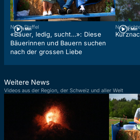
Neue Staffel
Nachricht
1 Min
2 Min
«Bauer, ledig, sucht…»: Diese
Kurznac
Bäuerinnen und Bauern suchen
nach der grossen Liebe
Weitere News
Videos aus der Region, der Schweiz und aller Welt