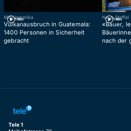
Mittelamerika
Neue Staffel
1 Min
1 Min
Vulkanausbruch in Guatemala:
«Bauer, l
1400 Personen in Sicherheit
Bäuerinne
gebracht
nach der 
Tele 1