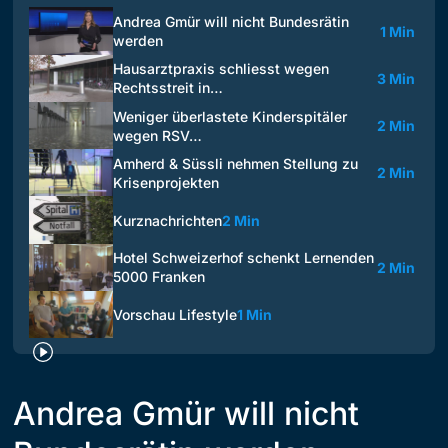
Andrea Gmür will nicht Bundesrätin
1 Min
werden
Hausarztpraxis schliesst wegen
3 Min
Rechtsstreit in…
Weniger überlastete Kinderspitäler
2 Min
wegen RSV…
Amherd & Süssli nehmen Stellung zu
2 Min
Krisenprojekten
Kurznachrichten
2 Min
Hotel Schweizerhof schenkt Lernenden
2 Min
5000 Franken
Vorschau Lifestyle
1 Min
Andrea Gmür will nicht