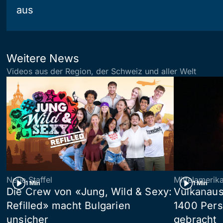
aus
Weitere News
Videos aus der Region, der Schweiz und aller Welt
Neue Staffel
Mittelamerik
1 Min
1 Min
Die Crew von «Jung, Wild & Sexy:
Vulkanaus
Refilled» macht Bulgarien
1400 Pers
unsicher
gebracht