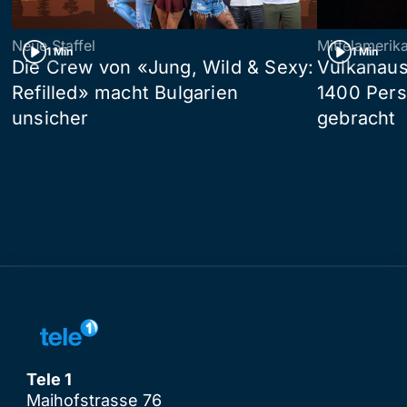
Neue Staffel
Mittelamerik
1 Min
1 Min
Die Crew von «Jung, Wild & Sexy:
Vulkanaus
Refilled» macht Bulgarien
1400 Pers
unsicher
gebracht
Tele 1
Maihofstrasse 76