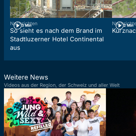
Nachrichten
Nachricht
3 Min
2 Min
So sieht es nach dem Brand im
Kurznac
Stadtluzerner Hotel Continental
aus
Weitere News
Videos aus der Region, der Schweiz und aller Welt