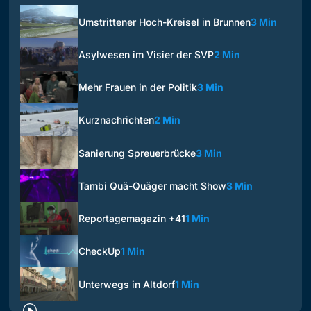
Umstrittener Hoch-Kreisel in Brunnen
3 Min
Asylwesen im Visier der SVP
2 Min
Mehr Frauen in der Politik
3 Min
Kurznachrichten
2 Min
Sanierung Spreuerbrücke
3 Min
Tambi Quä-Quäger macht Show
3 Min
Reportagemagazin +41
1 Min
CheckUp
1 Min
Unterwegs in Altdorf
1 Min