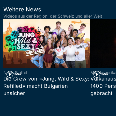
Weitere News
Videos aus der Region, der Schweiz und aller Welt
Neue Staffel
Mittelamerik
1 Min
1 Min
Die Crew von «Jung, Wild & Sexy:
Vulkanaus
Refilled» macht Bulgarien
1400 Pers
unsicher
gebracht