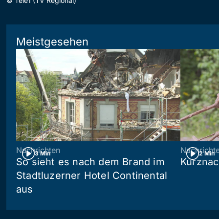
©
Tele1 (TV Regional)
Meistgesehen
Nachrichten
Nachricht
3 Min
2 Min
So sieht es nach dem Brand im
Kurznac
Stadtluzerner Hotel Continental
aus