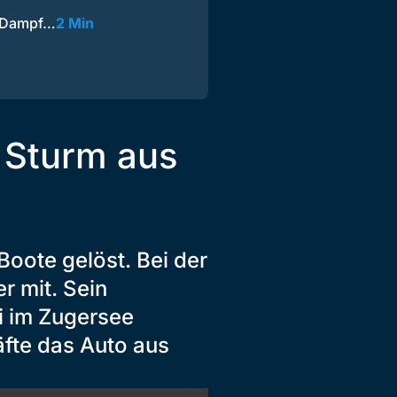
g Dampf…
2 Min
 Sturm aus
oote gelöst. Bei der
r mit. Sein
i im Zugersee
äfte das Auto aus