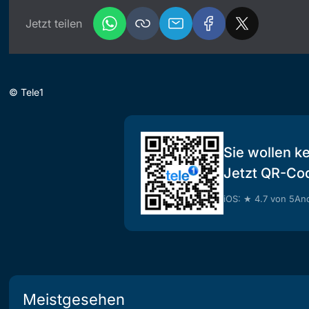
Jetzt teilen
©
Tele1
Sie wollen k
Jetzt QR-Co
iOS: ★ 4.7 von 5
And
Meistgesehen