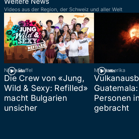
Weitere News
Videos aus der Region, der Schweiz und aller Welt
Neue Staffel
Mittelamerika
1 Min
1 Min
Die Crew von «Jung,
Vulkanausb
Wild & Sexy: Refilled»
Guatemala:
macht Bulgarien
Personen in
unsicher
gebracht