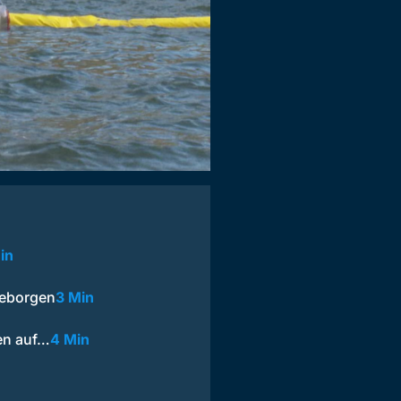
in
geborgen
3 Min
en auf…
4 Min