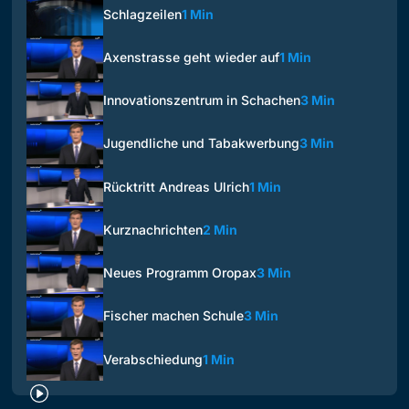
Schlagzeilen
1 Min
Axenstrasse geht wieder auf
1 Min
Innovationszentrum in Schachen
3 Min
Jugendliche und Tabakwerbung
3 Min
Rücktritt Andreas Ulrich
1 Min
Kurznachrichten
2 Min
Neues Programm Oropax
3 Min
Fischer machen Schule
3 Min
Verabschiedung
1 Min