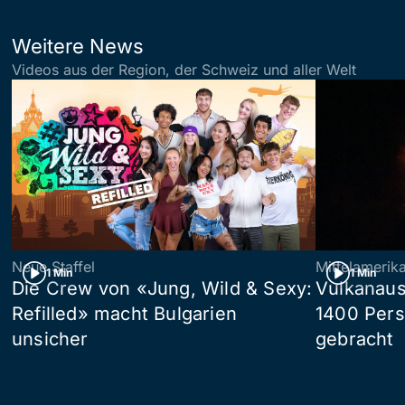
Weitere News
Videos aus der Region, der Schweiz und aller Welt
Neue Staffel
Mittelamerik
1 Min
1 Min
Die Crew von «Jung, Wild & Sexy:
Vulkanaus
Refilled» macht Bulgarien
1400 Pers
unsicher
gebracht