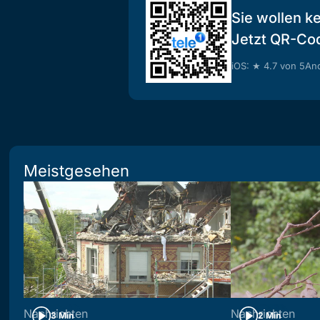
Sie wollen k
Jetzt QR-Co
iOS: ★ 4.7 von 5
And
Meistgesehen
Nachrichten
Nachrichten
3 Min
2 Min