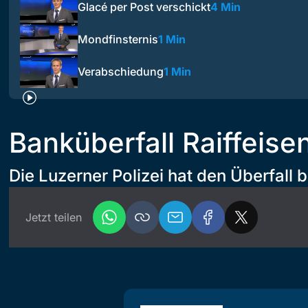
Glacé per Post verschickt
4 Min
Mondfinsternis
1 Min
Verabschiedung
1 Min
Banküberfall Raiffeis
Die Luzerner Polizei hat den Überfall b
Jetzt teilen