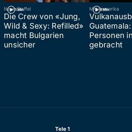
Neue Staffel
Mittelamerika
1 Min
1 Min
Die Crew von «Jung,
Vulkanausb
Wild & Sexy: Refilled»
Guatemala:
macht Bulgarien
Personen in
unsicher
gebracht
Tele 1