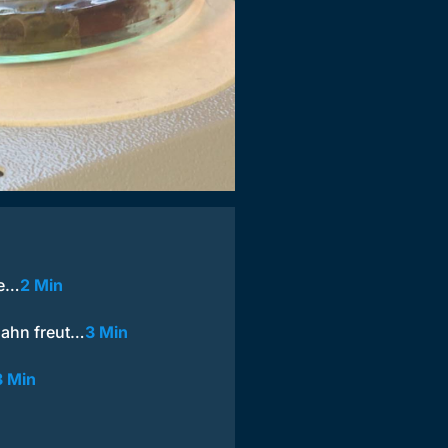
de…
2 Min
ahn freut…
3 Min
3 Min