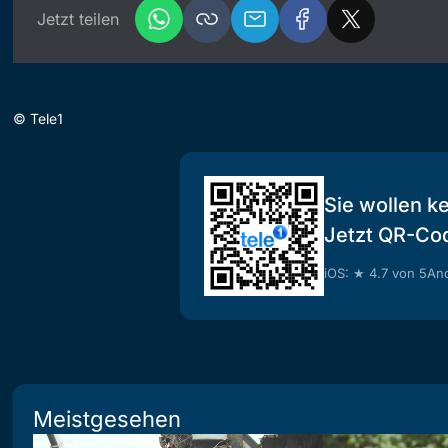
Jetzt teilen
©
Tele1
Sie wollen k
Jetzt QR-Co
iOS: ★ 4.7 von 5
And
Meistgesehen