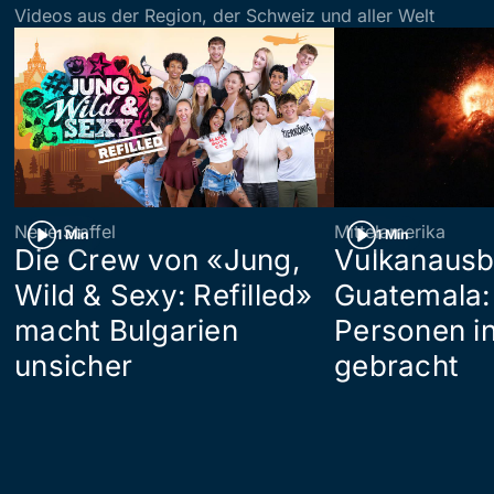
Videos aus der Region, der Schweiz und aller Welt
Neue Staffel
Mittelamerika
1 Min
1 Min
Die Crew von «Jung,
Vulkanausb
Wild & Sexy: Refilled»
Guatemala:
macht Bulgarien
Personen in
unsicher
gebracht