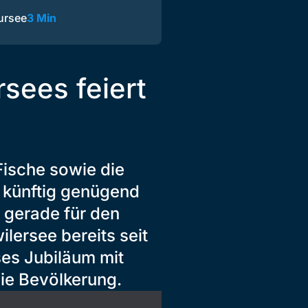
ursee
3 Min
rsees feiert
Fische sowie die
 künftig genügend
 gerade für den
ilersee bereits seit
ses Jubiläum mit
ie Bevölkerung.