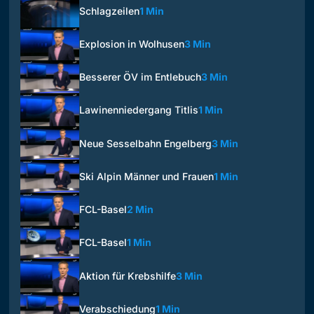
Schlagzeilen
1 Min
Explosion in Wolhusen
3 Min
Besserer ÖV im Entlebuch
3 Min
Lawinenniedergang Titlis
1 Min
Neue Sesselbahn Engelberg
3 Min
Ski Alpin Männer und Frauen
1 Min
FCL-Basel
2 Min
FCL-Basel
1 Min
Aktion für Krebshilfe
3 Min
Verabschiedung
1 Min