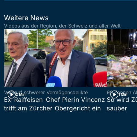
Weitere News
Videos aus der Region, der Schweiz und aller Welt
Vorwurf schwerer Vermögensdelikte
90 Tonnen Ab
2 Min
1 Min
Ex-Raiffeisen-Chef Pierin Vincenz
So wird Z
trifft am Zürcher Obergericht ein
sauber