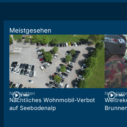
Meistgesehen
Nachrichten
Nachricht
3 Min
3 Min
Nächtliches Wohnmobil-Verbot
Weltrek
auf Seebodenalp
Brunne