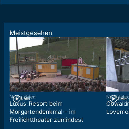
Meistgesehen
Nachrichten
Nachricht
3 Min
3 Min
Luxus-Resort beim
Obwaldn
Morgartendenkmal – im
Lovemob
Freilichttheater zumindest