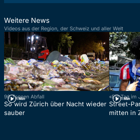
Weitere News
Videos aus der Region, der Schweiz und aller Welt
90 Tonnen Abfall
«Ein Tag im 
1 Min
1 Min
So wird Zürich über Nacht wieder
Street-P
sauber
mitten in 