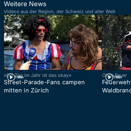
Weitere News
Videos aus der Region, der Schweiz und aller Welt
«Ein Tag im Jahr ist das okay»
Ohne Feuer
1 Min
1 Min
Street-Parade-Fans campen
Feuerwehr 
mitten in Zürich
Waldbrand