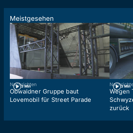
Meistgesehen
Nachrichten
Nachricht
3 Min
3 Min
Obwaldner Gruppe baut
Wegen T
Lovemobil für Street Parade
Schwyzer
zurück