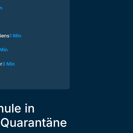
n
iens
1 Min
 Min
r
3 Min
ule in
 Quarantäne