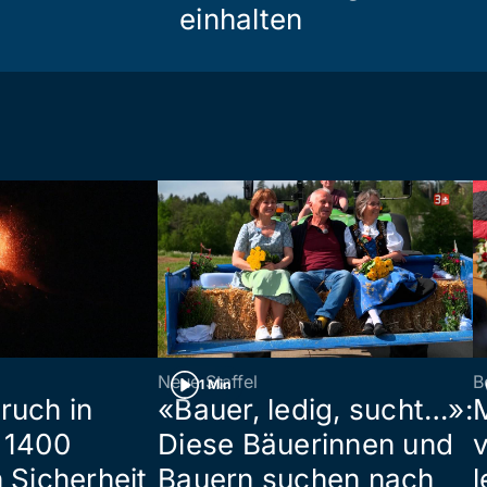
einhalten
Neue Staffel
B
1 Min
ruch in
«Bauer, ledig, sucht…»:
 1400
Diese Bäuerinnen und
 Sicherheit
Bauern suchen nach
l