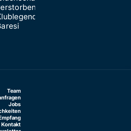
verstorbener
Klublegende Franco
Baresi
Team
anfragen
Jobs
chkeiten
Empfang
Kontakt