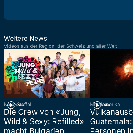
Weitere News
Videos aus der Region, der Schweiz und aller Welt
Neue Staffel
Mittelamerika
1 Min
1 Min
Die Crew von «Jung,
Vulkanausb
Wild & Sexy: Refilled»
Guatemala:
macht Bulgarien
Personen in