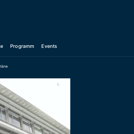
he
Programm
Events
ntäne