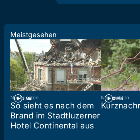
Meistgesehen
Nachrichten
Nachrichten
3 Min
2 Min
So sieht es nach dem
Kurznachr
Brand im Stadtluzerner
Hotel Continental aus