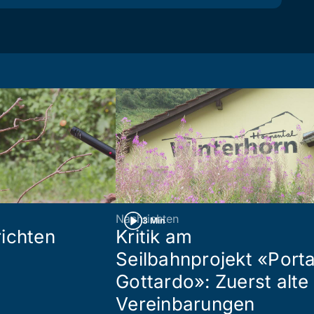
Nachrichten
3 Min
ichten
Kritik am
Seilbahnprojekt «Port
Gottardo»: Zuerst alte
Vereinbarungen