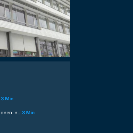
…
3 Min
sonen in…
3 Min
n