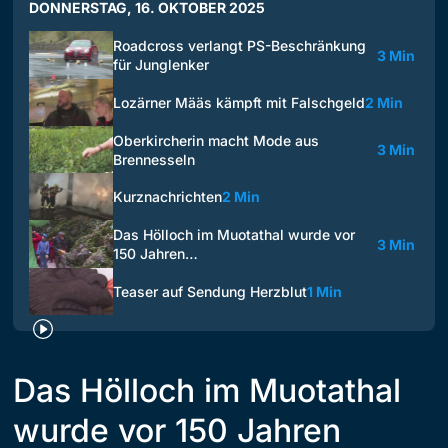
DONNERSTAG, 16. OKTOBER 2025
Roadcross verlangt PS-Beschränkung
3 Min
für Junglenker
Lozärner Määs kämpft mit Falschgeld
2 Min
Oberkircherin macht Mode aus
3 Min
Brennesseln
Kurznachrichten
2 Min
Das Hölloch im Muotathal wurde vor
3 Min
150 Jahren…
Teaser auf Sendung Herzblut
1 Min
Das Hölloch im Muotathal
wurde vor 150 Jahren