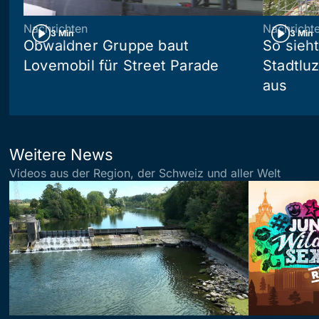
Nachrichten
Nachricht
3 Min
3 Min
Obwaldner Gruppe baut
So sieh
Lovemobil für Street Parade
Stadtlu
aus
Weitere News
Videos aus der Region, der Schweiz und aller Welt