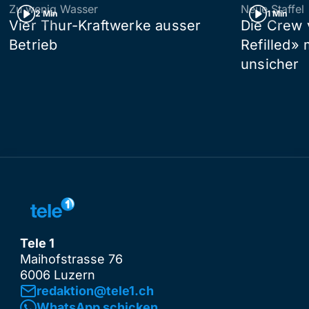
Zu wenig Wasser
Neue Staffel
2 Min
1 Min
Vier Thur-Kraftwerke ausser
Die Crew 
Betrieb
Refilled»
unsicher
Tele 1
Maihofstrasse 76
6006 Luzern
redaktion@tele1.ch
WhatsApp schicken