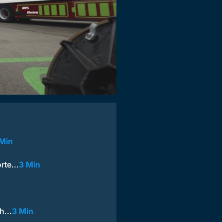
 Min
orte…
3 Min
ich…
3 Min