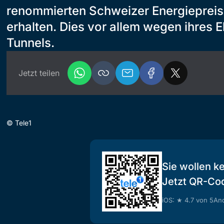
renommierten Schweizer Energiepreis
erhalten. Dies vor allem wegen ihres 
Tunnels.
Jetzt teilen
©
Tele1
Sie wollen k
Jetzt QR-Co
iOS: ★ 4.7 von 5
And