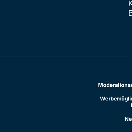
Moderations
Werbemögli
Ne