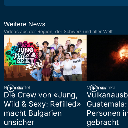
Weitere News
Videos aus der Region, der Schweiz und aller Welt
Neue Staffel
Mittelamerika
1 Min
1 Min
Die Crew von «Jung,
Vulkanausb
Wild & Sexy: Refilled»
Guatemala:
macht Bulgarien
Personen in
unsicher
gebracht