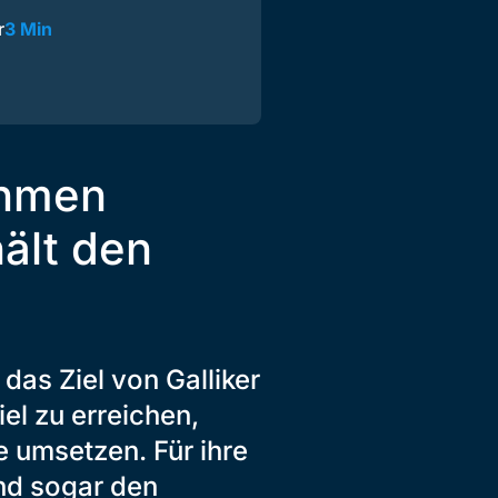
r
3 Min
ehmen
hält den
das Ziel von Galliker
el zu erreichen,
e umsetzen. Für ihre
nd sogar den