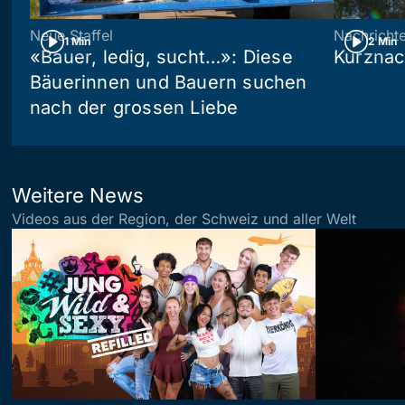
Neue Staffel
Nachricht
1 Min
2 Min
«Bauer, ledig, sucht…»: Diese
Kurznac
Bäuerinnen und Bauern suchen
nach der grossen Liebe
Weitere News
Videos aus der Region, der Schweiz und aller Welt