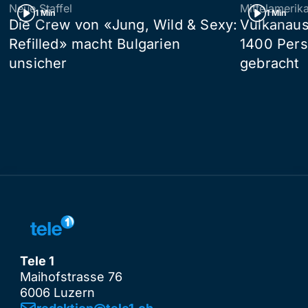
Neue Staffel
Mittelamerik
1 Min
1 Min
Die Crew von «Jung, Wild & Sexy:
Vulkanaus
Refilled» macht Bulgarien
1400 Pers
unsicher
gebracht
Tele 1
Maihofstrasse 76
6006 Luzern