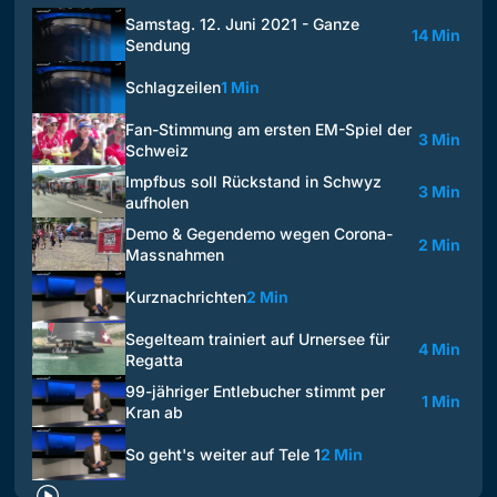
Samstag. 12. Juni 2021 - Ganze
14 Min
Sendung
Schlagzeilen
1 Min
Fan-Stimmung am ersten EM-Spiel der
3 Min
Schweiz
Impfbus soll Rückstand in Schwyz
3 Min
aufholen
Demo & Gegendemo wegen Corona-
2 Min
Massnahmen
Kurznachrichten
2 Min
Segelteam trainiert auf Urnersee für
4 Min
Regatta
99-jähriger Entlebucher stimmt per
1 Min
Kran ab
So geht's weiter auf Tele 1
2 Min