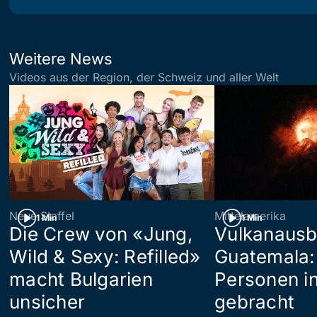
Weitere News
Videos aus der Region, der Schweiz und aller Welt
Neue Staffel
Mittelamerika
1 Min
1 Min
Die Crew von «Jung,
Vulkanausb
Wild & Sexy: Refilled»
Guatemala:
macht Bulgarien
Personen in
unsicher
gebracht