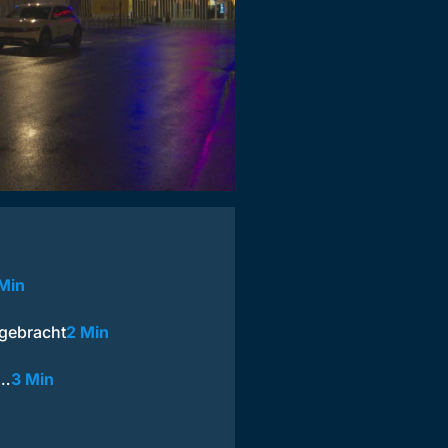
Min
 gebracht
2 Min
t…
3 Min