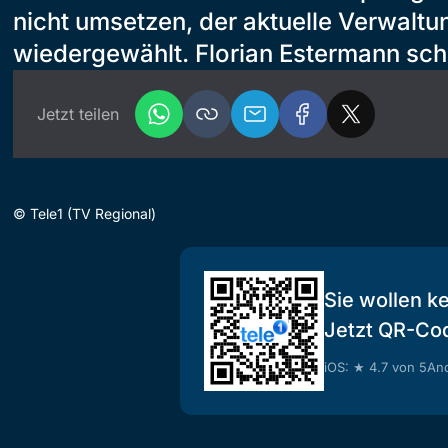
nicht umsetzen, der aktuelle Verwalt
wiedergewählt. Florian Estermann sch
Jetzt teilen
©
Tele1 (TV Regional)
Sie wollen k
Jetzt QR-Co
iOS: ★ 4.7 von 5
And