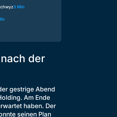
 Schwyz
3 Min
Min
 nach der
der gestrige Abend
Holding. Am Ende
erwartet haben. Der
onnte seinen Plan