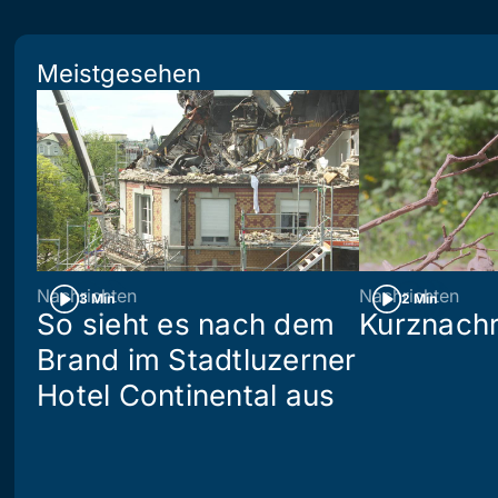
Meistgesehen
Nachrichten
Nachrichten
3 Min
2 Min
So sieht es nach dem
Kurznachr
Brand im Stadtluzerner
Hotel Continental aus