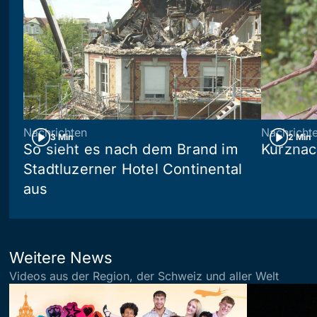
Nachrichten
Nachricht
3 Min
2 Min
So sieht es nach dem Brand im
Kurznac
Stadtluzerner Hotel Continental
aus
Weitere News
Videos aus der Region, der Schweiz und aller Welt