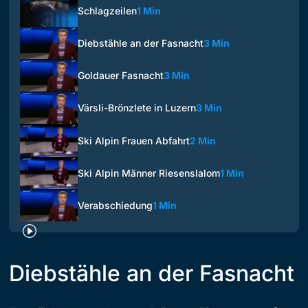
Schlagzeilen
1 Min
Diebstähle an der Fasnacht
3 Min
Goldauer Fasnacht
3 Min
Värsli-Brönzlete in Luzern
3 Min
Ski Alpin Frauen Abfahrt
2 Min
Ski Alpin Männer Riesenslalom
1 Min
Verabschiedung
1 Min
Diebstähle an der Fasnacht