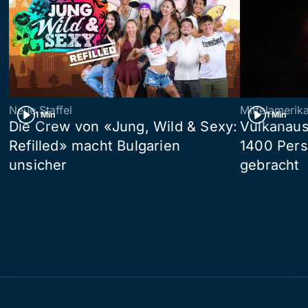
Neue Staffel
Mittelamerik
1 Min
1 Min
Die Crew von «Jung, Wild & Sexy:
Vulkanaus
Refilled» macht Bulgarien
1400 Pers
unsicher
gebracht