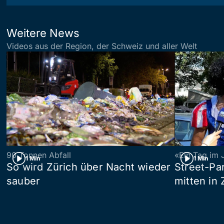
Weitere News
Videos aus der Region, der Schweiz und aller Welt
90 Tonnen Abfall
«Ein Tag im 
1 Min
1 Min
So wird Zürich über Nacht wieder
Street-P
sauber
mitten in 