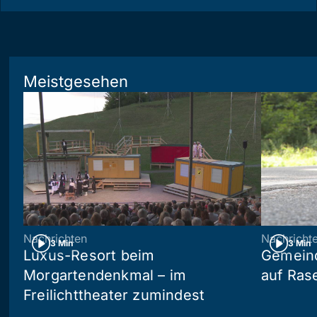
Meistgesehen
Nachrichten
Nachricht
3 Min
3 Min
Luxus-Resort beim
Gemein
Morgartendenkmal – im
auf Ras
Freilichttheater zumindest