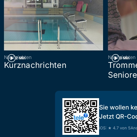
Nachrichten
Nachrichten
2 Min
3 Min
Kurznachrichten
Tromme
Senior
Sie wollen k
Jetzt QR-Co
iOS: ★ 4.7 von 5
And