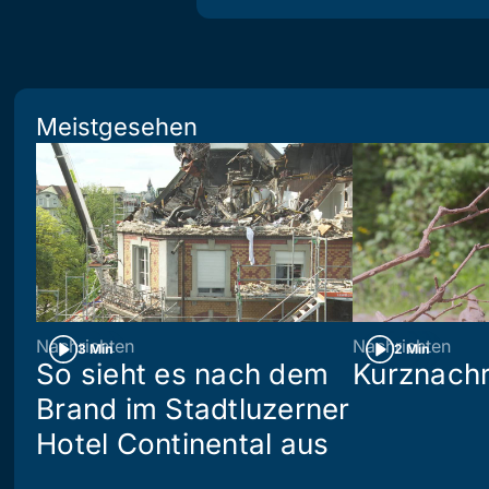
Meistgesehen
Nachrichten
Nachrichten
3 Min
2 Min
So sieht es nach dem
Kurznachr
Brand im Stadtluzerner
Hotel Continental aus