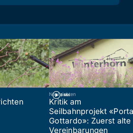
Nachrichten
3 Min
ichten
Kritik am
Seilbahnprojekt «Port
Gottardo»: Zuerst alte
Vereinbarungen