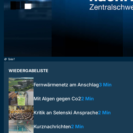
©
Tele1
WIEDERGABELISTE
Fernwärmenetz am Anschlag
3 Min
Mit Algen gegen Co2
2 Min
Kritik an Selenski Ansprache
2 Min
Kurznachrichten
2 Min