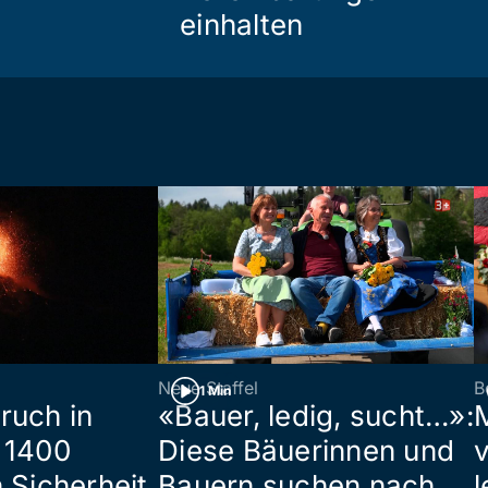
einhalten
Neue Staffel
B
1 Min
ruch in
«Bauer, ledig, sucht…»:
 1400
Diese Bäuerinnen und
 Sicherheit
Bauern suchen nach
l