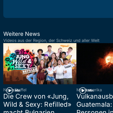
Weitere News
Videos aus der Region, der Schweiz und aller Welt
Neue Staffel
Mittelamerika
1 Min
1 Min
Die Crew von «Jung,
Vulkanausb
Wild & Sexy: Refilled»
Guatemala:
macht Bulgarien
Personen in