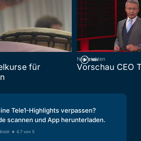
Nachrichten
1 Min
lkurse für
Vorschau CEO T
en
eine Tele1-Highlights verpassen?
de scannen und App herunterladen.
roid: ★ 4.7 von 5