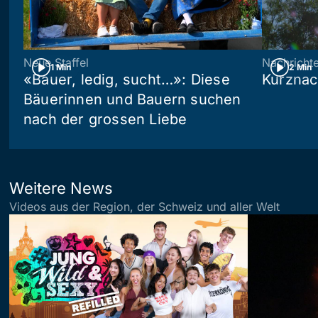
Neue Staffel
Nachricht
1 Min
2 Min
«Bauer, ledig, sucht…»: Diese
Kurznac
Bäuerinnen und Bauern suchen
nach der grossen Liebe
Weitere News
Videos aus der Region, der Schweiz und aller Welt