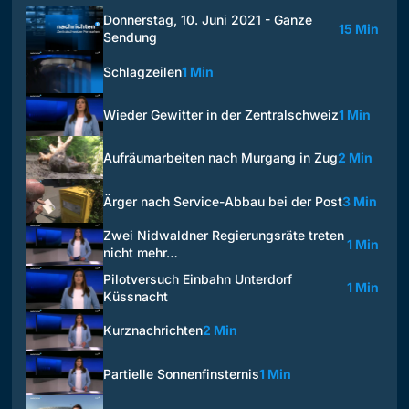
Donnerstag, 10. Juni 2021 - Ganze
15 Min
Sendung
Schlagzeilen
1 Min
Wieder Gewitter in der Zentralschweiz
1 Min
Aufräumarbeiten nach Murgang in Zug
2 Min
Ärger nach Service-Abbau bei der Post
3 Min
Zwei Nidwaldner Regierungsräte treten
1 Min
nicht mehr…
Pilotversuch Einbahn Unterdorf
1 Min
Küssnacht
Kurznachrichten
2 Min
Partielle Sonnenfinsternis
1 Min