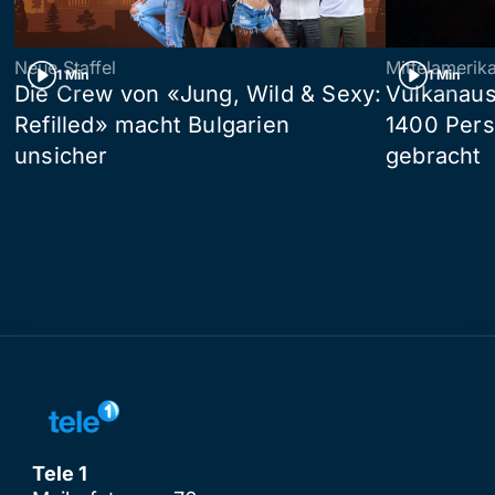
Neue Staffel
Mittelamerik
1 Min
1 Min
Die Crew von «Jung, Wild & Sexy:
Vulkanaus
Refilled» macht Bulgarien
1400 Pers
unsicher
gebracht
Tele 1