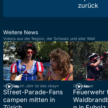
zurück
Weitere News
Videos aus der Region, der Schweiz und aller Welt
«Ein Tag im Jahr ist das okay»
Ohne Feuer
1 Min
1 Min
Street-Parade-Fans
Feuerwehr t
campen mitten in
Waldbrand
Zürich
g in Eyholz