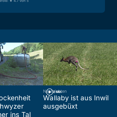
roid: ★ 4.7 von 5
Nachrichten
2 Min
ockenheit
Wallaby ist aus Inwil
chwyzer
ausgebüxt
her ins Tal