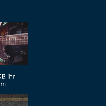
KB ihr
um