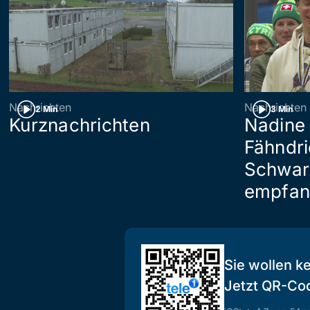
Nachrichten
Nachrichten
2 Min
3 Min
Kurznachrichten
Nadine 
Fähndri
Schwar
empfan
Sie wollen k
Jetzt QR-Co