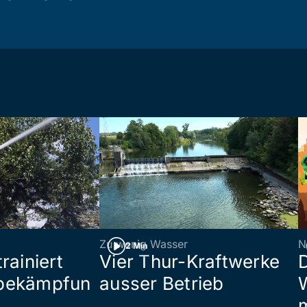
Zu wenig Wasser
N
2 Min
rainiert
Vier Thur-Kraftwerke
bekämpfun
ausser Betrieb
W