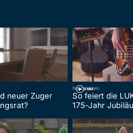
Nachrichten
3 Min
d neuer Zuger
So feiert die LU
ngsrat?
175-Jahr Jubilä