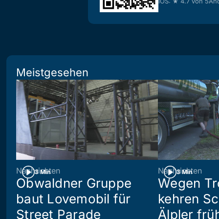
iOS: ★ 4.7 von 5
And
Meistgesehen
Nachrichten
Nachrichten
3 Min
3 Min
Obwaldner Gruppe
Wegen Tr
baut Lovemobil für
kehren S
Street Parade
Älpler frü