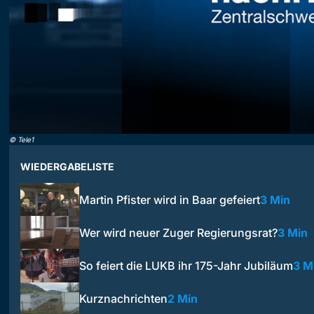
©
Tele1
WIEDERGABELISTE
Martin Pfister wird in Baar gefeiert
3 Min
Wer wird neuer Zuger Regierungsrat?
3 Min
So feiert die LUKB ihr 175-Jahr Jubiläum
3 M
Kurznachrichten
2 Min