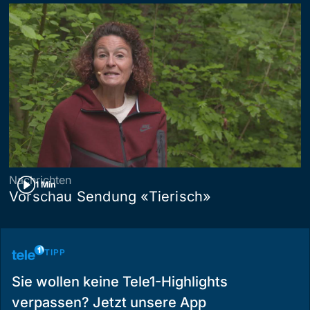
Nachrichten
1 Min
Vorschau Sendung «Tierisch»
TIPP
Sie wollen keine Tele1-Highlights
verpassen? Jetzt unsere App