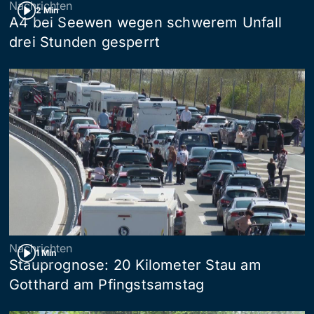
Nachrichten
2 Min
A4 bei Seewen wegen schwerem Unfall
drei Stunden gesperrt
Nachrichten
1 Min
Stauprognose: 20 Kilometer Stau am
Gotthard am Pfingstsamstag