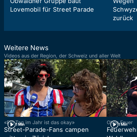
Obwaldner Gruppe baut
Wegen T
Lovemobil für Street Parade
Schwyzer
zurück
Weitere News
Videos aus der Region, der Schweiz und aller Welt
«Ein Tag im Jahr ist das okay»
Ohne Feuer
1 Min
1 Min
Street-Parade-Fans campen
Feuerwehr 