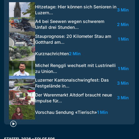
Hitzetage: Hier können sich Senioren in
3 Min
Luzern…
A4 bei Seewen wegen schwerem
2 Min
Unfall drei Stunden…
Stauprognose: 20 Kilometer Stau am
1 Min
Gotthard am…
Kurznachrichten
2 Min
Michel Renggli wechselt mit Lustrinelli
1 Min
zu Union…
Luzerner Kantonalschwingfest: Das
3 Min
Festgelände in…
Der Warenmarkt Altdorf braucht neue
3 Min
Impulse für…
Vorschau Sendung «Tierisch»
1 Min
STAFFEL 2026 – FOLGE 506