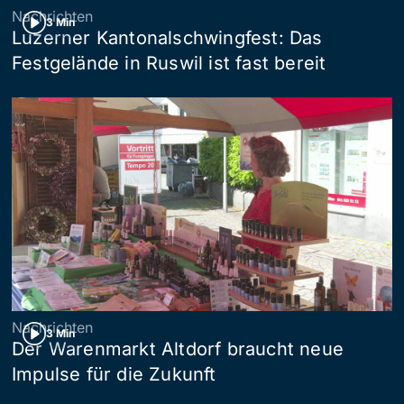
Nachrichten
3 Min
Luzerner Kantonalschwingfest: Das
Festgelände in Ruswil ist fast bereit
Nachrichten
3 Min
Der Warenmarkt Altdorf braucht neue
Impulse für die Zukunft