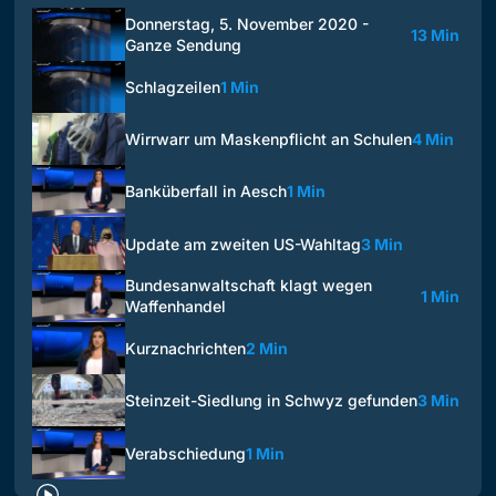
Donnerstag, 5. November 2020 -
13 Min
Ganze Sendung
Schlagzeilen
1 Min
Wirrwarr um Maskenpflicht an Schulen
4 Min
Banküberfall in Aesch
1 Min
Update am zweiten US-Wahltag
3 Min
Bundesanwaltschaft klagt wegen
1 Min
Waffenhandel
Kurznachrichten
2 Min
Steinzeit-Siedlung in Schwyz gefunden
3 Min
Verabschiedung
1 Min