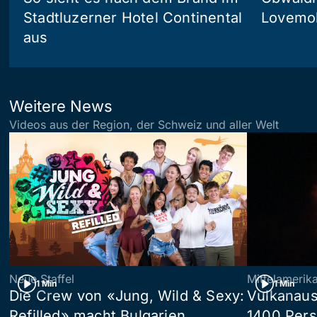
Stadtluzerner Hotel Continental
Lovemob
aus
Weitere News
Videos aus der Region, der Schweiz und aller Welt
Neue Staffel
Mittelamerik
1 Min
1 Min
Die Crew von «Jung, Wild & Sexy:
Vulkanaus
Refilled» macht Bulgarien
1400 Pers