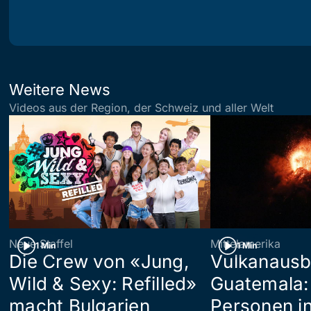
Weitere News
Videos aus der Region, der Schweiz und aller Welt
Neue Staffel
Mittelamerika
1 Min
1 Min
Die Crew von «Jung,
Vulkanausb
Wild & Sexy: Refilled»
Guatemala:
macht Bulgarien
Personen in