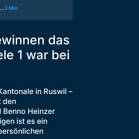
r…
3 Min
ewinnen das
le 1 war bei
Kantonale in Ruswil –
t den
 Benno Heinzer
gen ist es ein
 persönlichen