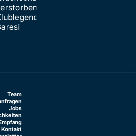
verstorbener
Klublegende Franco
Baresi
Team
anfragen
Jobs
chkeiten
Empfang
Kontakt