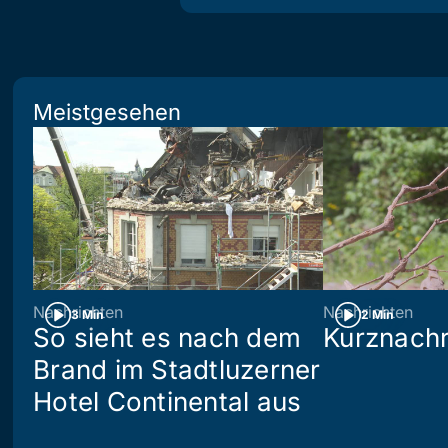
Meistgesehen
Nachrichten
Nachrichten
3 Min
2 Min
So sieht es nach dem
Kurznachr
Brand im Stadtluzerner
Hotel Continental aus