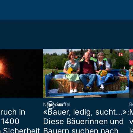
Neue Staffel
B
1 Min
ruch in
«Bauer, ledig, sucht…»:
 1400
Diese Bäuerinnen und
 Sicherheit
Bauern suchen nach
l