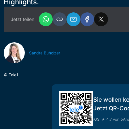
Highlights.
Jetzt teilen
Sandra Buholzer
©
Tele1
Sie wollen k
Jetzt QR-Co
iOS: ★ 4.7 von 5
And