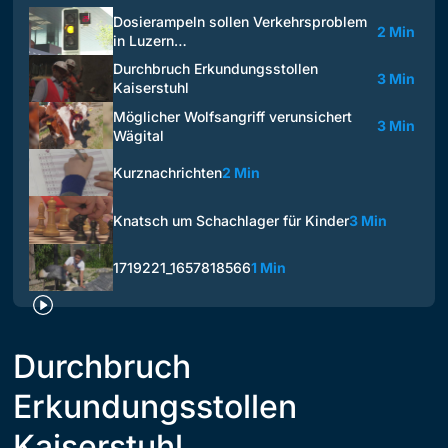
Dosierampeln sollen Verkehrsproblem
2 Min
in Luzern…
Durchbruch Erkundungsstollen
3 Min
Kaiserstuhl
Möglicher Wolfsangriff verunsichert
3 Min
Wägital
Kurznachrichten
2 Min
Knatsch um Schachlager für Kinder
3 Min
1719221_1657818566
1 Min
Durchbruch
Erkundungsstollen
Kaiserstuhl