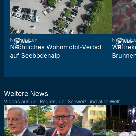
Nachrichten
Nachricht
3 Min
3 Min
Nächtliches Wohnmobil-Verbot
Weltrek
auf Seebodenalp
Brunne
Weitere News
Videos aus der Region, der Schweiz und aller Welt