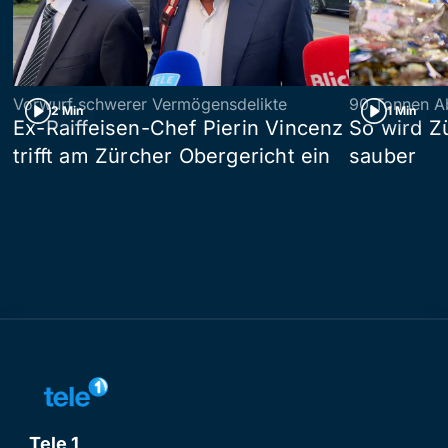
Vorwurf schwerer Vermögensdelikte
90 Tonnen Ab
2 Min
1 Min
Ex-Raiffeisen-Chef Pierin Vincenz
So wird Z
trifft am Zürcher Obergericht ein
sauber
Tele 1