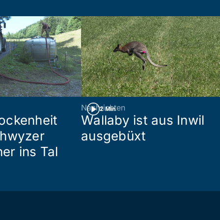
Nachrichten
2 Min
ockenheit
Wallaby ist aus Inwil
chwyzer
ausgebüxt
her ins Tal