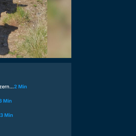
uzern…
2 Min
3 Min
3 Min