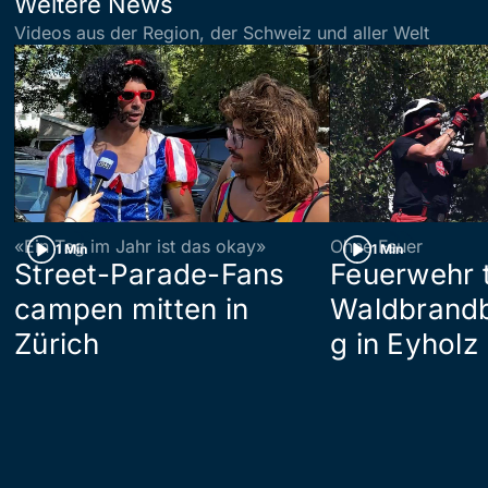
Weitere News
Videos aus der Region, der Schweiz und aller Welt
«Ein Tag im Jahr ist das okay»
Ohne Feuer
1 Min
1 Min
Street-Parade-Fans
Feuerwehr t
campen mitten in
Waldbrand
Zürich
g in Eyholz