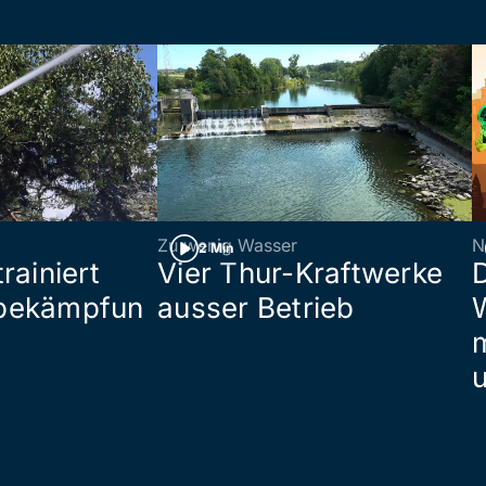
Zu wenig Wasser
N
2 Min
rainiert
Vier Thur-Kraftwerke
bekämpfun
ausser Betrieb
W