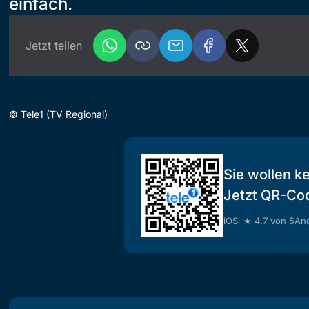
einfach.
Jetzt teilen
©
Tele1 (TV Regional)
Sie wollen k
Jetzt QR-Co
iOS: ★ 4.7 von 5
And