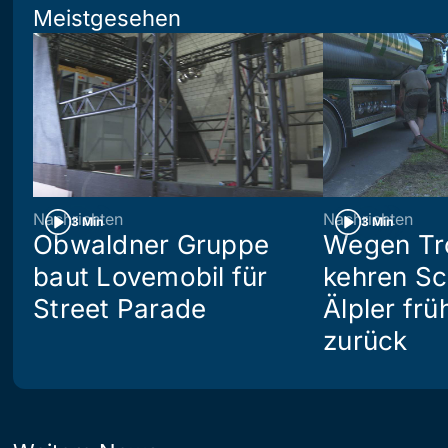
Meistgesehen
Nachrichten
Nachrichten
3 Min
3 Min
Obwaldner Gruppe
Wegen Tr
baut Lovemobil für
kehren S
Street Parade
Älpler frü
zurück