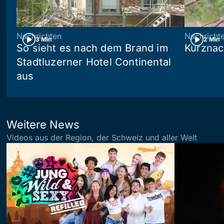
Nachrichten
Nachricht
3 Min
2 Min
So sieht es nach dem Brand im
Kurznac
Stadtluzerner Hotel Continental
aus
Weitere News
Videos aus der Region, der Schweiz und aller Welt