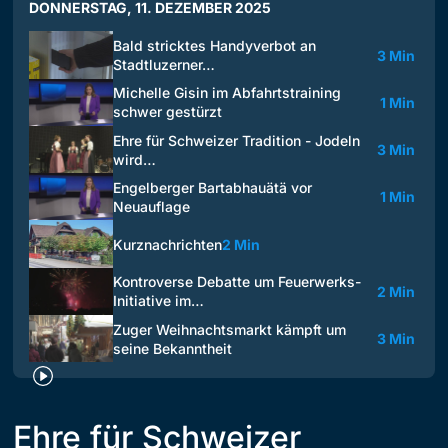
DONNERSTAG, 11. DEZEMBER 2025
Bald stricktes Handyverbot an
3 Min
Stadtluzerner…
Michelle Gisin im Abfahrtstraining
1 Min
schwer gestürzt
Ehre für Schweizer Tradition - Jodeln
3 Min
wird…
Engelberger Bartabhauätä vor
1 Min
Neuauflage
Kurznachrichten
2 Min
Kontroverse Debatte um Feuerwerks-
2 Min
Initiative im…
Zuger Weihnachtsmarkt kämpft um
3 Min
seine Bekanntheit
Ehre für Schweizer