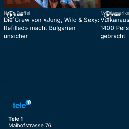
Neue Staffel
Mittelamerik
1 Min
1 Min
Die Crew von «Jung, Wild & Sexy:
Vulkanaus
Refilled» macht Bulgarien
1400 Pers
unsicher
gebracht
Tele 1
Maihofstrasse 76