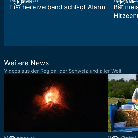
3 Min
3 Min
Fischereiverband schlägt Alarm
Baumeis
Hitzeen
Weitere News
Videos aus der Region, der Schweiz und aller Welt
Mittelamerika
Neue Staffel