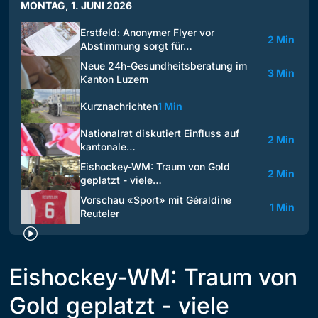
MONTAG, 1. JUNI 2026
Erstfeld: Anonymer Flyer vor
2 Min
Abstimmung sorgt für…
Neue 24h-Gesundheitsberatung im
3 Min
Kanton Luzern
Kurznachrichten
1 Min
Nationalrat diskutiert Einfluss auf
2 Min
kantonale…
Eishockey-WM: Traum von Gold
2 Min
geplatzt - viele…
Vorschau «Sport» mit Géraldine
1 Min
Reuteler
Eishockey-WM: Traum von
Gold geplatzt - viele