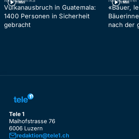
1 Min
1 Min
Vulkanausbruch in Guatemala:
«Bauer, l
1400 Personen in Sicherheit
Bäuerinne
gebracht
nach der 
Tele 1
Maihofstrasse 76
6006 Luzern
redaktion@tele1.ch