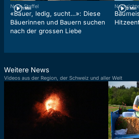
Neue Staffel
Nachricht
1 Min
3 Min
«Bauer, ledig, sucht…»: Diese
Baumeis
Bäuerinnen und Bauern suchen
Hitzeen
nach der grossen Liebe
Weitere News
Videos aus der Region, der Schweiz und aller Welt