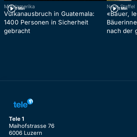
Mittelamerika
Neue Staffel
1 Min
1 Min
Vulkanausbruch in Guatemala:
«Bauer, l
1400 Personen in Sicherheit
Bäuerinne
gebracht
nach der 
Tele 1
Maihofstrasse 76
6006 Luzern