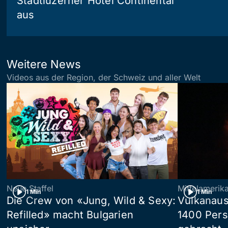
Stadtluzerner Hotel Continental
aus
Weitere News
Videos aus der Region, der Schweiz und aller Welt
Neue Staffel
Mittelamerik
1 Min
1 Min
Die Crew von «Jung, Wild & Sexy:
Vulkanaus
Refilled» macht Bulgarien
1400 Pers