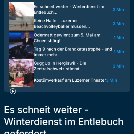
Es schneit weiter - Winterdienst im
3 Min
Entlebuch…
Keine Halle - Luzerner
3 Min
Beachvolleyballer müssen…
Odermatt gewinnt zum 5. Mal am
1 Min
Chuenisbärgli
Tag 9 nach der Brandkatastrophe - und
1 Min
immer mehr…
GuggUp in Hergiswil - Die
2 Min
Zentralschweiz stimmt…
Kostümverkauf am Luzerner Theater
3 Min
Es schneit weiter -
Winterdienst im Entlebuch
gefordert