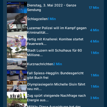
Dienstag, 3. Mai 2022 - Ganze
17 Min
Sendung
Schlagzeilen
1 Min
Luzerner Polizei will im Kampf gegen
4 Min
Kriminalität…
Fertig mit Knallerei: Komitee startet
4 Min
Feuerwerk…
Stadt Luzern will Schulhaus für 60
1 Min
Millione…
Kurznachrichten
2 Min
Fall Spiess-Hegglin: Bundesgericht
1 Min
gibt Buch frei
Olympiasiegerin Michelle Gisin fährt
1 Min
neu mit…
Zug spürt steigende Nachfrage nach
3 Min
Energie aus…
Militär: Diese Auswirkung hat der