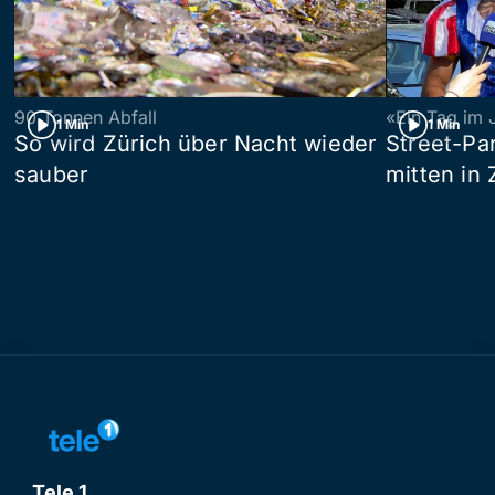
90 Tonnen Abfall
«Ein Tag im 
1 Min
1 Min
So wird Zürich über Nacht wieder
Street-P
sauber
mitten in 
Tele 1