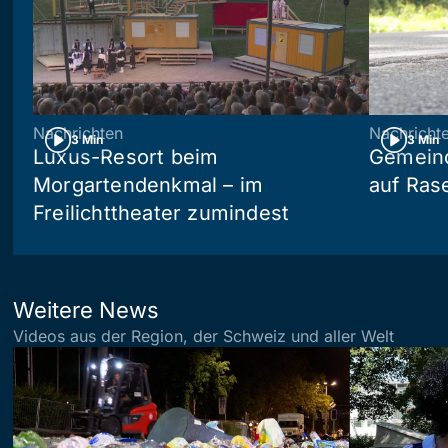
Nachrichten
Nachricht
3 Min
3 Min
Luxus-Resort beim
Gemein
Morgartendenkmal – im
auf Ras
Freilichttheater zumindest
Weitere News
Videos aus der Region, der Schweiz und aller Welt