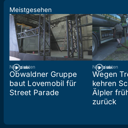
Meistgesehen
Nachrichten
Nachrichten
3 Min
3 Min
Obwaldner Gruppe
Wegen Tr
baut Lovemobil für
kehren S
Street Parade
Älpler frü
zurück