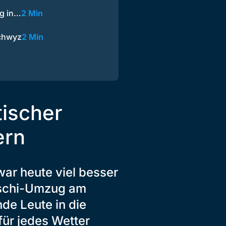
ug in…
2 Min
Schwyz
2 Min
ischer
ern
ar heute viel besser
itschi-Umzug am
de Leute in die
für jedes Wetter