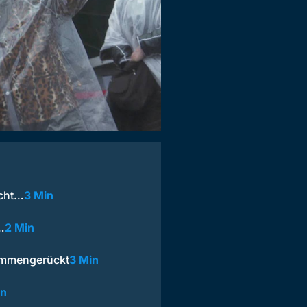
acht…
3 Min
…
2 Min
ammengerückt
3 Min
in