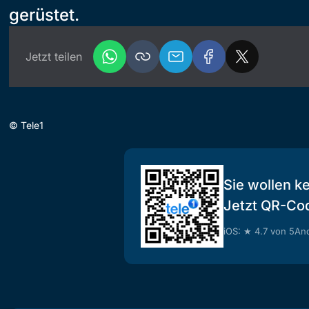
gerüstet.
Jetzt teilen
©
Tele1
Sie wollen k
Jetzt QR-Co
iOS: ★ 4.7 von 5
And