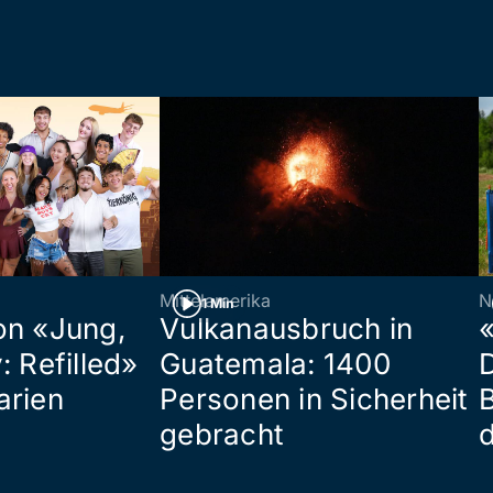
Mittelamerika
N
1 Min
on «Jung,
Vulkanausbruch in
«
: Refilled»
Guatemala: 1400
arien
Personen in Sicherheit
gebracht