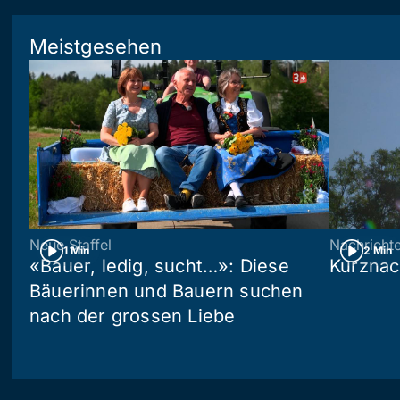
Meistgesehen
Neue Staffel
Nachricht
1 Min
2 Min
«Bauer, ledig, sucht…»: Diese
Kurznac
Bäuerinnen und Bauern suchen
nach der grossen Liebe