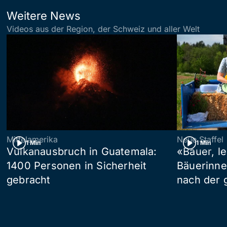
Weitere News
Videos aus der Region, der Schweiz und aller Welt
Mittelamerika
Neue Staffel
1 Min
1 Min
Vulkanausbruch in Guatemala:
«Bauer, l
1400 Personen in Sicherheit
Bäuerinne
gebracht
nach der 