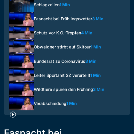
Schlagzeilen
1 Min
Fasnacht bei Frühlingswetter
3 Min
Schutz vor K.O.-Tropfen
4 Min
Obwaldner stirbt auf Skitour
1 Min
Bundesrat zu Coronavirus
3 Min
Leiter Sportamt SZ verurteilt
1 Min
Wildtiere spüren den Frühling
3 Min
Verabschiedung
1 Min
Fasnacht bei