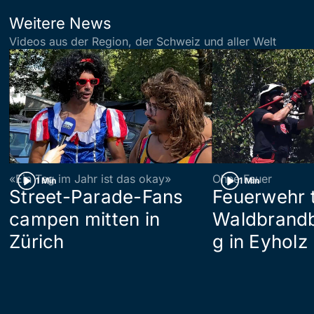
Weitere News
Videos aus der Region, der Schweiz und aller Welt
«Ein Tag im Jahr ist das okay»
Ohne Feuer
1 Min
1 Min
Street-Parade-Fans
Feuerwehr t
campen mitten in
Waldbrand
Zürich
g in Eyholz