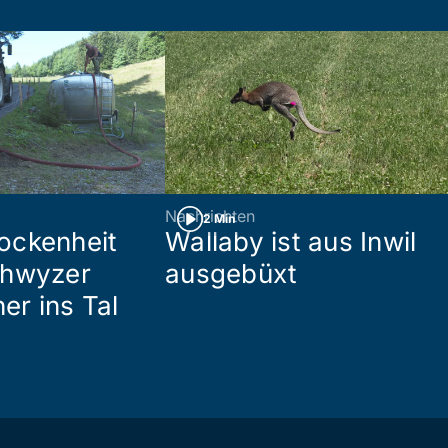
Nachrichten
2 Min
ockenheit
Wallaby ist aus Inwil
chwyzer
ausgebüxt
her ins Tal