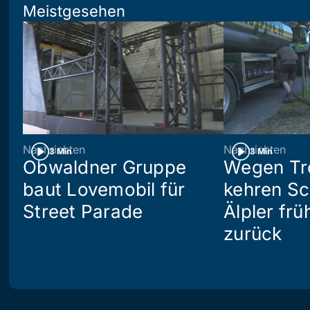
Meistgesehen
Nachrichten
Nachrichten
3 Min
3 Min
Obwaldner Gruppe
Wegen Tr
baut Lovemobil für
kehren S
Street Parade
Älpler frü
zurück