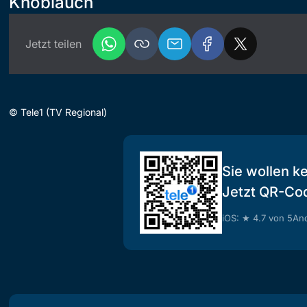
Knoblauch
Jetzt teilen
©
Tele1 (TV Regional)
Sie wollen k
Jetzt QR-Co
iOS: ★ 4.7 von 5
And