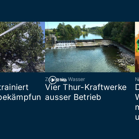
Zu wenig Wasser
N
2 Min
rainiert
Vier Thur-Kraftwerke
bekämpfun
ausser Betrieb
W