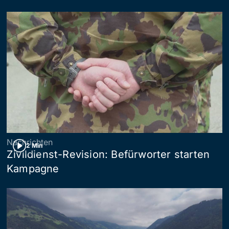
Nachrichten
2 Min
Zivildienst-Revision: Befürworter starten
Kampagne