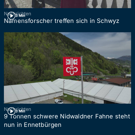
Nachrichten
3 Min
Namensforscher treffen sich in Schwyz
Nachrichten
3 Min
9 Tonnen schwere Nidwaldner Fahne steht
nun in Ennetbürgen