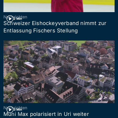
Nachrichten
2 Min
Schweizer Eishockeyverband nimmt zur
Entlassung Fischers Stellung
Nachrichten
3 Min
Muni Max polarisiert in Uri weiter