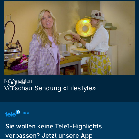
Nachrichten
1 Min
Vorschau Sendung «Lifestyle»
TIPP
Sie wollen keine Tele1-Highlights
verpassen? Jetzt unsere App