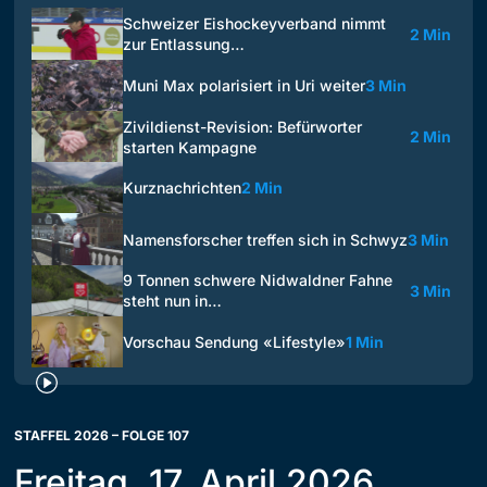
Schweizer Eishockeyverband nimmt
2 Min
zur Entlassung…
Muni Max polarisiert in Uri weiter
3 Min
Zivildienst-Revision: Befürworter
2 Min
starten Kampagne
Kurznachrichten
2 Min
Namensforscher treffen sich in Schwyz
3 Min
9 Tonnen schwere Nidwaldner Fahne
3 Min
steht nun in…
Vorschau Sendung «Lifestyle»
1 Min
STAFFEL 2026 – FOLGE 107
Freitag, 17. April 2026