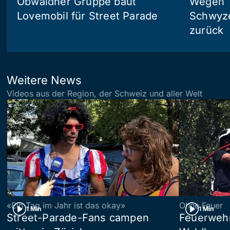
Obwaldner Gruppe baut
Wegen T
Lovemobil für Street Parade
Schwyzer
zurück
Weitere News
Videos aus der Region, der Schweiz und aller Welt
«Ein Tag im Jahr ist das okay»
Ohne Feuer
1 Min
1 Min
Street-Parade-Fans campen
Feuerwehr 