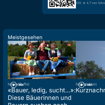
iOS: ★ 4.7 von 5
And
Meistgesehen
Neue Staffel
Nachrichten
1 Min
2 Min
«Bauer, ledig, sucht…»:
Kurznachr
Diese Bäuerinnen und