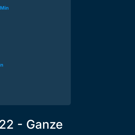
 Min
in
022 - Ganze