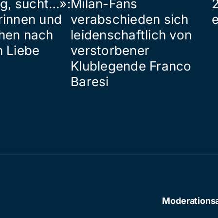
ig, sucht…»:
Milan-Fans
rinnen und
verabschieden sich
hen nach
leidenschaftlich von
n Liebe
verstorbener
Klublegende Franco
Baresi
Moderations