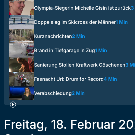
Olympia-Siegerin Michelle Gisin ist zurück
3
Doppelsieg im Skicross der Männer
1 Min
Kurznachrichten
2 Min
Brand in Tiefgarage in Zug
1 Min
Sanierung Stollen Kraftwerk Göschenen
3 M
Fasnacht Uri: Drum for Record
4 Min
Verabschiedung
2 Min
Freitag, 18. Februar 2