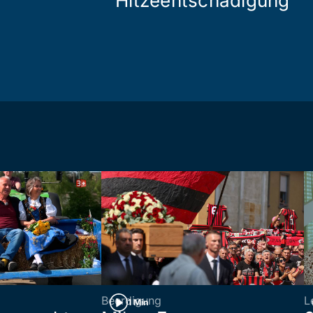
Hitzeentschädigung
Beerdigung
L
1 Min