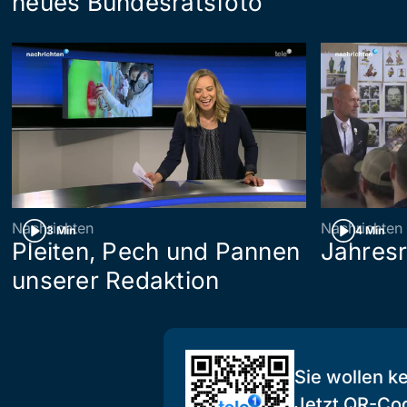
neues Bundesratsfoto
Nachrichten
Nachrichten
3 Min
4 Min
Pleiten, Pech und Pannen
Jahresr
unserer Redaktion
Sie wollen k
Jetzt QR-Co