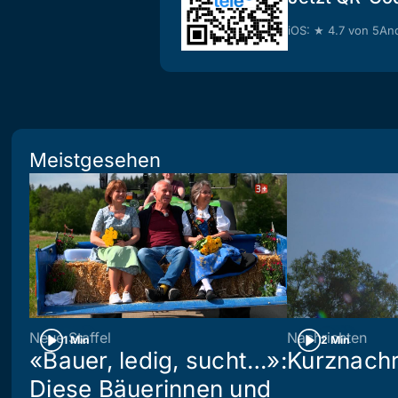
iOS: ★ 4.7 von 5
And
Meistgesehen
Neue Staffel
Nachrichten
1 Min
2 Min
«Bauer, ledig, sucht…»:
Kurznachr
Diese Bäuerinnen und