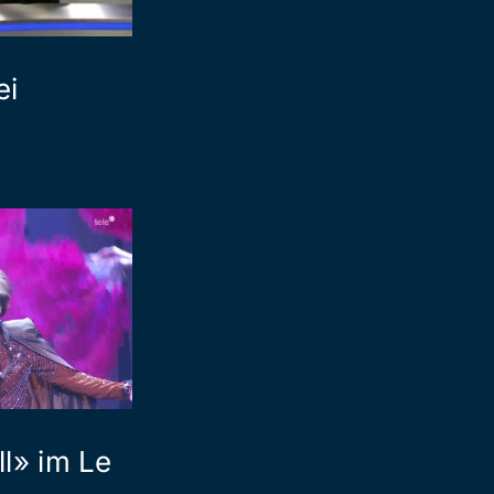
ei
l» im Le