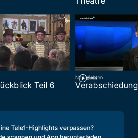
Théâtre
Nachrichten
2 Min
ückblick Teil 6
Verabschiedung
eine Tele1-Highlights verpassen?
de scannen und App herunterladen.