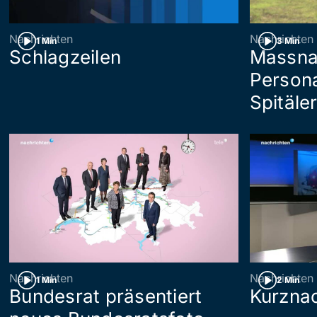
Nachrichten
Nachrichten
1 Min
3 Min
Schlagzeilen
Massna
Persona
Spitäle
Nachrichten
Nachrichten
1 Min
2 Min
Bundesrat präsentiert
Kurznac