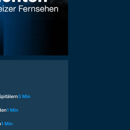
pitälern
3 Min
den
1 Min
o
1 Min