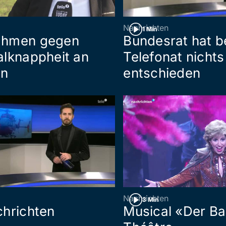
Nachrichten
1 Min
hmen gegen
Bundesrat hat b
lknappheit an
Telefonat nichts
rn
entschieden
Nachrichten
3 Min
hrichten
Musical «Der Bal