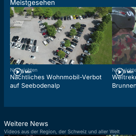
Meistgesehen
Nachrichten
Nachricht
3 Min
3 Min
Nächtliches Wohnmobil-Verbot
Weltrek
auf Seebodenalp
Brunne
Weitere News
Videos aus der Region, der Schweiz und aller Welt