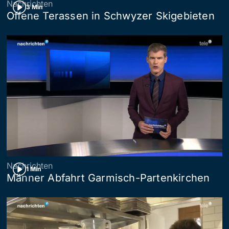
Nachrichten
3 Min
Offene Terassen in Schwyzer Skigebieten
Nachrichten
1 Min
Männer Abfahrt Garmisch-Partenkirchen