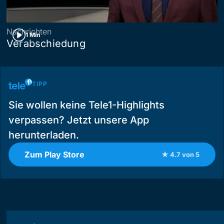
Nachrichten
1 Min
Verabschiedung
TIPP
Sie wollen keine Tele1-Highlights
verpassen? Jetzt unsere App
herunterladen.
Zum Play Store
★ 4.7 von 5