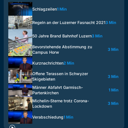
Schlagzeilen
1 Min
Regeln an der Luzerner Fasnacht 2021
3 Min
50 Jahre Brand Bahnhof Luzern
3 Min
Bevorstehende Abstimmung zu
3 Min
Campus Horw
Kurznachrichten
2 Min
Offene Terassen in Schwyzer
3 Min
Skigebieten
Männer Abfahrt Garmisch-
1 Min
Partenkirchen
Michelin-Sterne trotz Corona-
3 Min
Lockdown
Verabschiedung
1 Min