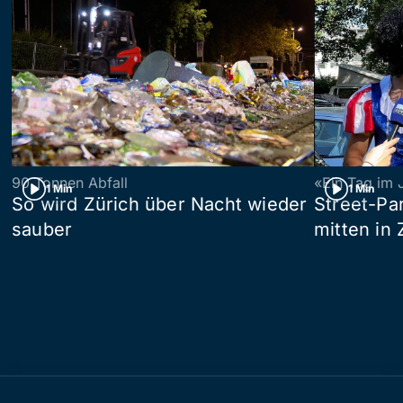
90 Tonnen Abfall
«Ein Tag im 
1 Min
1 Min
So wird Zürich über Nacht wieder
Street-P
sauber
mitten in 