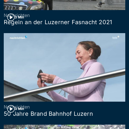
Nachrichten
3 Min
Regeln an der Luzerner Fasnacht 2021
Nachrichten
3 Min
50 Jahre Brand Bahnhof Luzern