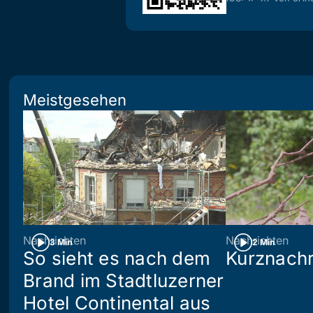
Meistgesehen
Nachrichten
Nachrichten
3 Min
2 Min
So sieht es nach dem
Kurznachr
Brand im Stadtluzerner
Hotel Continental aus