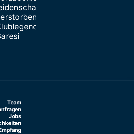
eidenschaftlich von
verstorbener
Klublegende Franco
Baresi
Team
anfragen
Jobs
chkeiten
Empfang