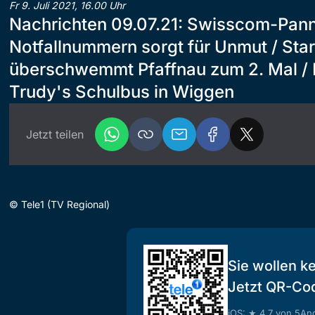
Fr 9. Juli 2021, 16.00 Uhr
Nachrichten 09.07.21: Swisscom-Pann
Notfallnummern sorgt für Unmut / Sta
überschwemmt Pfaffnau zum 2. Mal / L
Trudy's Schulbus in Wiggen
Jetzt teilen
©
Tele1 (TV Regional)
Sie wollen k
Jetzt QR-Co
iOS: ★ 4.7 von 5
And