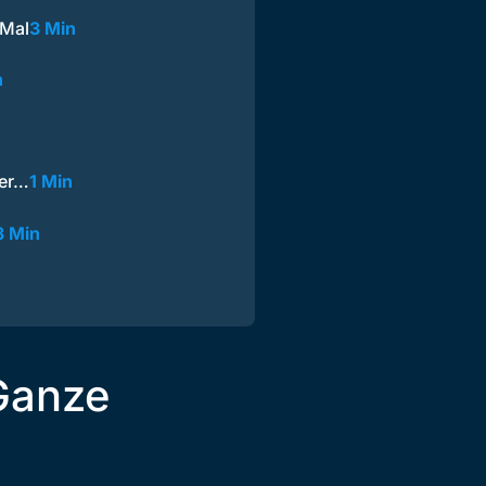
 Mal
3 Min
n
ter…
1 Min
3 Min
 Ganze