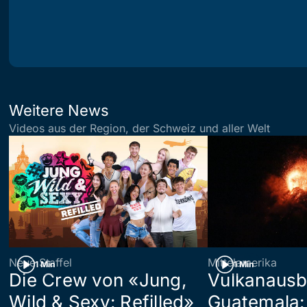
Weitere News
Videos aus der Region, der Schweiz und aller Welt
Neue Staffel
Mittelamerika
1 Min
1 Min
Die Crew von «Jung,
Vulkanausb
Wild & Sexy: Refilled»
Guatemala: